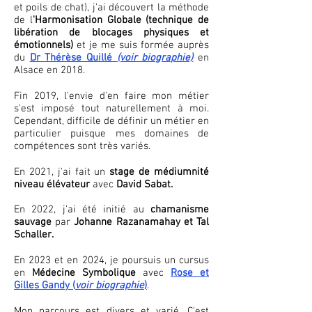
et poils de chat), j'ai découvert la méthode
de l
'Harmonisation Globale (technique de
libération de blocages physiques et
émotionnels)
et je me suis formée auprès
du
Dr
Thérèse
Quillé
(voir biographie)
en
Alsace en 2018.
Fin 2019, l'envie d'en faire mon métier
s'est imposé tout naturellement à moi.
Cependant, difficile de définir un métier en
particulier puisque mes domaines de
compétences sont très variés.
En 2021, j'ai fait un
stage de médiumnité
niveau élévateur
avec
David Sabat.
En 2022, j'ai été initié au
chamanisme
sauvage
par
Johanne Razanamahay et Tal
Schaller.
En 2023 et en 2024, je poursuis un cursus
en
Médecine Symbolique
avec
Rose et
Gilles Gandy (
voir biographie
)
.
Mon parcours est divers et varié. C'est