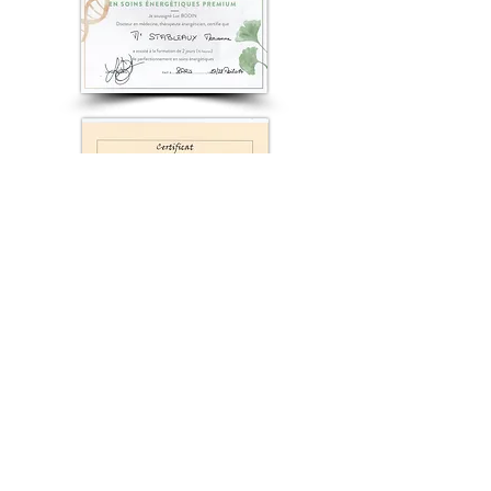
Coordonnées :
06 72 46 44 20
marianne.stableaux.pro@gmail.com
www.marianne-stableaux.com