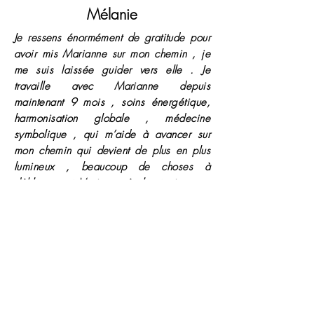
Mélanie
Je ressens énormément de gratitude pour
avoir mis Marianne sur mon chemin , je
me suis laissée guider vers elle . Je
travaille avec Marianne depuis
maintenant 9 mois , soins énergétique,
harmonisation globale , médecine
symbolique , qui m’aide à avancer sur
mon chemin qui devient de plus en plus
lumineux , beaucoup de choses à
débloquer et Marianne évalue toujours ce
dont j’ai besoin à chaque consultation
dans l’accompagnement , la bienveillance
et la confiance , je vous la recommande
vivement, laissez vous guider, c’est assez
amusant les séances avec elle .Merci à
toi Marianne pour tout l’accompagnement
personnalisé et le temps que tu
m’accorde à chaque séance , c’est